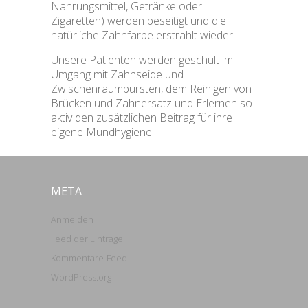
Nahrungsmittel, Getränke oder
Zigaretten) werden beseitigt und die
natürliche Zahnfarbe erstrahlt wieder.
Unsere Patienten werden geschult im
Umgang mit Zahnseide und
Zwischenraumbürsten, dem Reinigen von
Brücken und Zahnersatz und Erlernen so
aktiv den zusätzlichen Beitrag für ihre
eigene Mundhygiene.
META
Anmelden
Feed der Einträge
Kommentare-Feed
WordPress.org